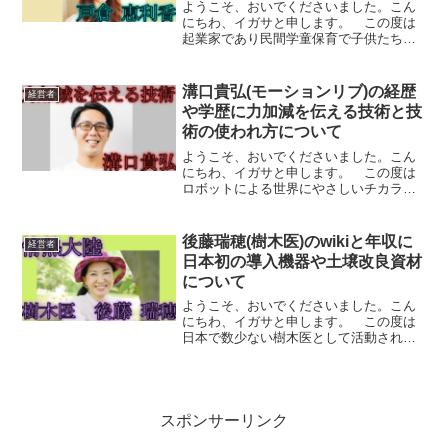
ようこそ、おいでくださいました。こん
にちわ、イガサと申します。 この度は
起業家であり民間学童保育で子供たちと
一人ひとりと向き合う活動をする「戸倉
恵利香(トクラ エリカ)」さんが5月4日(水)
のテレビ朝日番組「２５歳〜情熱の起
溝口貴弘(モーションリブ)の経歴
経営者
点〜」に出演さ...
や学歴に力加減を伝える技術と技
術の使われ方について
ようこそ、おいでくださいました。こん
にちわ、イガサと申します。 この度は
ロボットによる世界にやさしいチカラを
作る「モーションリブ株式会社」のCEO
である「溝口 貴弘(ミゾグチ タカヒロ)」
さんが5月11日(水)のテレビ朝日番組「25
後藤瑞穂(樹木医)のwikiと年収に
経営者
歳〜情熱...
日本初の導入機器や土壌改良資材
について
ようこそ、おいでくださいました。こん
にちわ、イガサと申します。 この度は
日本で数少ない樹木医として活動されな
がら起業家で「株式会社 木風」の代表取
締役として環境事業などの幅広い活躍を
される「後藤 瑞穂(ゴトウ ミズホ)」さん
が5月22日(日...
スポンサーリンク