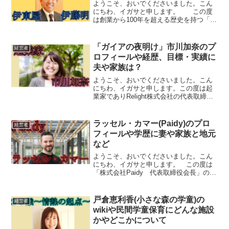
ようこそ、おいでくださいました。こん
にちわ、イガサと申します。 この度
は創業から100年を超える歴史を持つ「伊
東屋」が4月23日のテレビ東京番組「新美
の巨人たち」にて特集されます。なので
伊東屋の代表取締役であり出演されるこ
「ガイアの夜明け」市川加奈のプ
経営者
とが見込まれる「...
ロフィールや経歴、目標・実績に
夫や家族は？
ようこそ、おいでくださいました。こん
にちわ、イガサと申します。この度は起
業家でありRelight株式会社の代表取締役
を務める「市川 加奈(イチカワ カナ)」さ
んが10月22日のテレビ東京番組「ガイア
の夜明け」に出演します。 なので市川
ラッセル・カマー(Paidy)のプロ
経営者
加奈...
フィールや学歴に妻や家族と地元
など
ようこそ、おいでくださいました。こん
にちわ、イガサと申します。 この度は
「株式会社Paidy 代表取締役会長」の
「ラッセル・カマー」さんが 3月15日の
TBS番組「GoNEXT-未来へ駆けぬける-」
にて出演されます。 なのでラッセル・
戸倉恵利香(小さな森の学童)の
経営者
カマ...
wikiや民間学童保育にどんな施設
かやどこかについて