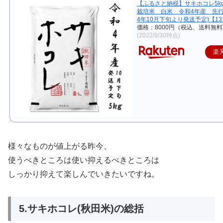
【ふるさと納税】サキホコレ5kg
栽培米 白米 令和4年産 先行
4年10月下旬より発送予定)【131
価格：8000円（税込、送料無料
(2022/9/30時点)
楽
様々なものが値上がる昨今、
使うべきところは使い抑えるべきところは
しっかり抑えて楽しんでいきたいですね。
5.サキホコレ(秋田米)の総括