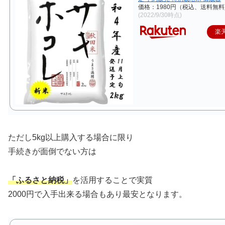
価格：1980円（税込、送料無料
(2022/9/30時点)
楽
ただし5kg以上購入する場合に限り
手続きが面倒でない方は
「ふるさと納税」
を活用することで実質
2000円で入手出来る場合もあり最安となります。