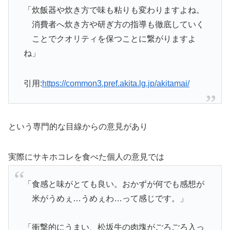
「炊飯器や炊き方で味も粘りも変わりますよね。
消費者へ炊き方や研ぎ方の指導も徹底していく
ことでクオリティを保つことに繋がりますよ
ね」
引用:
https://common3.pref.akita.lg.jp/akitamai/
という専門的な目線からの意見があり
実際にサキホコレを食べた個人の意見では
「食感と味がとても良い。おかずが何でも感想が
米がうめぇ…うめぇわ…って感じです。」
「衝撃的にうまい、松坂牛の肉塊がごろごろ入っ