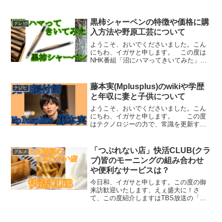
みであります。気ままに流行追いし雑食
性「イガサ」と申します。この度は東京
パラリンピック2020種目「水泳 競泳女
黒柿シャーペンの特徴や価格に購
テレビ
子100メートル平泳ぎ...
入方法や野原工芸について
ようこそ、おいでくださいました。こん
にちわ、イガサと申します。 この度は
NHK番組「沼にハマってきいてみた」に
て「黒柿シャーペン」が紹介されます。
なので黒柿シャーペンの特徴や価格に購
入方法と野原工芸について調べてみまし
藤本実(Mplusplus)のwikiや学歴
テレビ
た。さぁ、皆さん一緒に...
と年収に妻と子供について
ようこそ、おいでくださいました。こん
にちわ、イガサと申します。 この度
はテクノロジーの力で、常識を更新する
Mplusplus株式会社の代表取締役社長兼
CEOの「藤本 実(フジモト ミノル)」さん
が６月１６日(木)のテレビ東京番組「探求
「つぶれない店」快活CLUB(クラ
グルメ
の階...
ブ)皆のモーニングの組み合わせ
や便利なサービスは？
今日和、イガサと申します。この度の御
来訪歓迎いたします、えぇ盛大に！さ
て、この度紹介しますはTBS放送の「坂
上＆指原のつぶれない店」にて登場した
AOKIグループが運営するシェアリングス
ペース「快活CLUB(クラブ)」で試したい