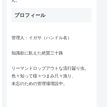
ん。
プロフィール
管理人：イガサ（ハンドル名）
知識欲に飢えた絶賛三十路
リーマンドロップアウトな流行齧り虫。
色々知って様々つまみ只々漁り、
未忘のための管理場増設中。