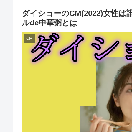
ダイショーのCM(2022)女
ルde中華粥とは
CM