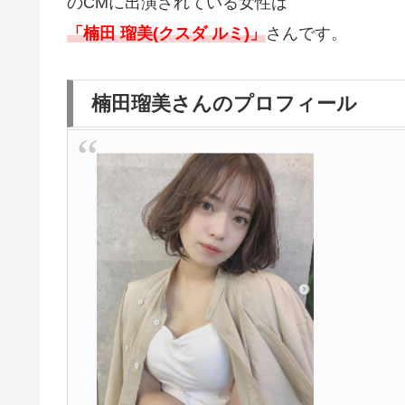
のCMに出演されている女性は
「楠田 瑠美(クスダ ルミ)」
さんです。
楠田瑠美さんのプロフィール