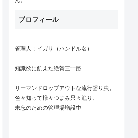
ん。
プロフィール
管理人：イガサ（ハンドル名）
知識欲に飢えた絶賛三十路
リーマンドロップアウトな流行齧り虫。
色々知って様々つまみ只々漁り、
未忘のための管理場増設中。